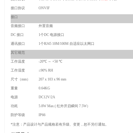
接口协议
ONVIF
接口
音频接口
外置音频
DC 接口
1个DC 电源接口
通讯接口
1个RJ45 10M/100M 自适应以太网口
其它规范
工作温度
-20℃ ～ +50 ℃
工作湿度
≤90% RH
尺寸（mm）
207 x 103 x 96 mm
重量
0.64KG
电源
DC12V/2A
功耗
5.8W Max ( 红外开启瞬间 7.5W）
防护等级
IP66
*注意：产品设计与产品规格若有升级、变更，恕不另行通知。