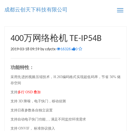
成都云创天下科技有限公司
Toggle
naviga
400万网络枪机 TE-IP54B
2019-03-18 09:59 by cdyctx
16326
0
功能特性：
采用先进的视频压缩技术，
H.265编码格式实现超低码率，节省 50% 储
存空间
支持
多行
OSD 叠加
支持
3D 降噪，电子快门，移动侦测
支持日夜参数各自独立设置
支持自动电子快门功能
,，满足不同监控环境需求
支持
ONVIF， 标准协议接入