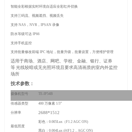
智能全彩根据实时环境自适应全彩红外切换
支持三码流、视频遮挡、视频丢失
支持
NAS，NVR，IPSAN 录像
防水等级可达
IP66
支持手机监控
支持批量修改前端
IPC 地址，批量升级，批量设置，方便维护管理
适用于商场、酒店、网吧、学校、金融、银行、证券
等
光线较暗或无光照环境且要求高清画质的室内外监控
场所
技术参数：
摄像机型号
TE-IP54B
传感器类型
400 万像素 1/3”
2688*1512
分辨率
彩色：0.005Lux（F1.2 AGC ON)
最低照度
黑白：0.004Lux @(F1.2，AGC ON)