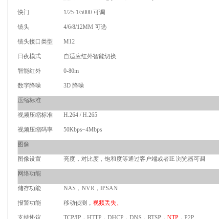
快门
1/25-1/5000 可调
镜头
4/6/8/12MM 可选
镜头接口类型
M12
日夜模式
自适应红外智能切换
智能红外
0-80m
数字降噪
3D 降噪
压缩标准
视频压缩标准
H.264 / H.265
视频压缩码率
50Kbps~4Mbps
图像
图像设置
亮度，对比度，饱和度等通过客户端或者IE 浏览器可调
网络功能
储存功能
NAS，NVR，IPSAN
报警功能
移动侦测，
视频丢失、
支持协议
TCP/IP，HTTP，DHCP，DNS，RTSP，
NTP
，P2P