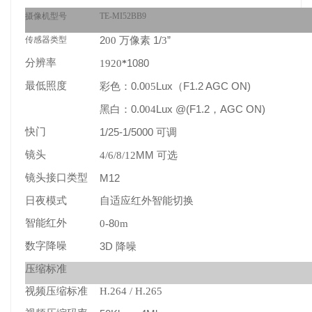
摄像机型号
TE-MI52BB9
2
1/
”
传感器类型
00
万像素
3
分辨率
1080
1920
*
最低照度
彩色：
0.0
Lux
F1.2 AGC ON)
05
（
黑白：
0.0
Lux @(F1.2
AGC ON)
04
，
快门
1/25-1/5000
可调
镜头
MM
4/6/8/12
可选
镜头接口类型
M12
日夜模式
自适应红外智能切换
智能红外
8
0-
0m
数字降噪
3D
降噪
压缩标准
视频压缩标准
H.264 / H.265