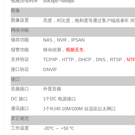
视频压缩码率
50Kbps~4Mbps
图像
图像设置
IE
亮度，对比度，饱和度等通过客户端或者
浏
网络功能
储存功能
NAS
NVR
IPSAN
，
，
报警功能
移动侦测，
视频丢失、
支持协议
TCP/IP
HTTP
DHCP
DNS
RTSP
NT
，
，
，
，
，
接口协议
ONVIF
接口
音频接口
外置音频
DC
1
DC
接口
个
电源接口
通讯接口
1
RJ45 10M/100M
个
自适应以太网口
其它规范
工作温度
-20
+50
℃
～
℃