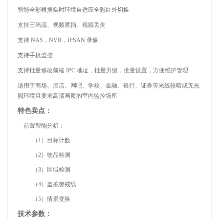
智能全彩根据实时环境自适应全彩红外切换
支持三码流、视频遮挡、视频丢失
支持
NAS，NVR，IPSAN 录像
支持手机监控
支持批量修改前端
IPC 地址，批量升级，批量设置，方便维护管理
适用于商场、酒店、网吧、学校、金融、银行、证券等光线较暗或无光
照环境且要求高清画质的室内监控场所
特色卖点：
前置智能分析：
（
1）目标计数
（
2）物品检测
（
3）区域检测
（
4）虚拟警戒线
（
5）情景变换
技术参数：