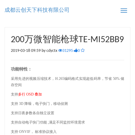
成都云创天下科技有限公司
Toggle
naviga
200万微智能枪球TE-MI52BB9
2019-03-18 09:59 by cdyctx
31295
0
功能特性：
采用先进的视频压缩技术，
H.265编码格式实现超低码率，节省 50% 储
存空间
支持
多行
OSD 叠加
支持
3D 降噪，电子快门，移动侦测
支持日夜参数各自独立设置
支持自动电子快门功能
,满足不同监控环境需求
支持
ONVIF，
标准协议接入