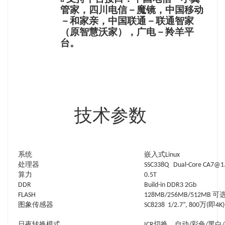
管家，四川电信－魔镜，中国移动
－和家亲，中国联通－联通智家
（原智慧沃家），广电－羚羊平
台。
技术参数
系统
嵌入式Linux
处理器
SSC338Q Dual-Core CA7@1
算力
0.5T
DDR
Build-in DDR3 2Gb
FLASH
128MB/256MB/512MB 可
图象传感器
SC8238 1/2.7”, 800
日夜转换模式
ICR切换，自动/彩色/黑白