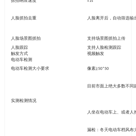
抓拍响应速度
≤1s
人脸抓拍去重
人脸离开后，自动筛选输
人脸场景图抓拍
支持场景图抓拍上传
人脸跟踪
支持人脸检测跟踪
触发方式
视频触发
电动车检测
电动车检测大小要求
像素≧50*50
目前市面上绝大多数不同
实测检测情况
人坐在电动车上、或者人
漏检：冬天电动车档风布