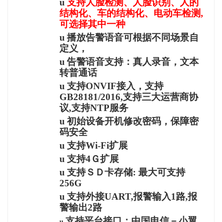
u
支持人脸检测、人脸识别、人的
结构化、车的结构化、电动车检测,
可选择其中一种
u
播放告警语音可根据不同场景自
定义，
u
告警语音支持：真人录音，文本
转普通话
u
支持ONVIF接入，支持
GB28181/2016,支持三大运营商协
议,支持NTP服务
u
初始设备开机修改密码，保障密
码安全
u
支持Wi-Fi扩展
u
支持4Ｇ扩展
u
支持ＳＤ卡存储: 最大可支持
256G
u
支持外接UART,报警输入1路,报
警输出2路
支持平台接口：中国电信－小翼
u