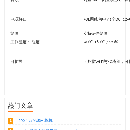
音频
内置MIC，内置功放+外挂
电源接口
POE网线供电 / 1个DC 1
复位
支持硬件复位
工作温度 / 湿度
-40℃~+80℃ / ≤90%
可扩展
可外接Wi-Fi与4G模组
热门文章
1
500万双光源AI枪机