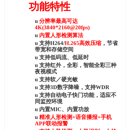
功能特性
u
分辨率最高可达
4K(3840*2160@20fps)
u
内置人形检测算法
u
支持H264/
H.265高效压缩
，节省
带宽和存储空间
u
支持低码流、低延时
u
支持红外，全彩，智能全彩三种
夜视模式
u
支持软／硬光敏
u
支持3D数字降噪，支持WDR
u
支持自动电子快门功能，适应不
同监控环境
u
内置MIC、内置功放
u
精准人形检测+语音播报+手机
APP联动报警