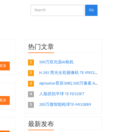
热门文章
1
500万双光源AI枪机
更多
2
H.265 黑光全彩摄像机 TE-IPX52S6LB1
3
sigmastar星宸30KQ 500万像素 AI 模组
4
人脸抓拍半球 TE-FD52SF7
更多
5
200万微智能枪球TE-MI52BB9
最新发布